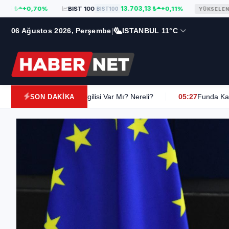
13.703,13 ₺
+0,70%
BIST 100
+0,11%
BIST100
YÜKSELENLER
06 Ağustos 2026, Perşembe
|
ISTANBUL 11°C
u, Kilosu, Sevgilisi Var Mı? Nereli?
05:27
Funda Kadıoğlu Kimdi
SON DAKİKA