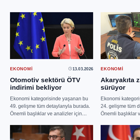
13.03.2026
EKONOMI
EKONOMI
Otomotiv sektörü ÖTV
Akaryakıta z
indirimi bekliyor
sürüyor
Ekonomi kategorisinde yaşanan bu
Ekonomi kategori
49. gelişme tüm detaylarıyla burada.
24. gelişme tüm d
Önemli başlıklar ve analizler için
Önemli başlıklar v
okumaya devam e...
okumaya devam e