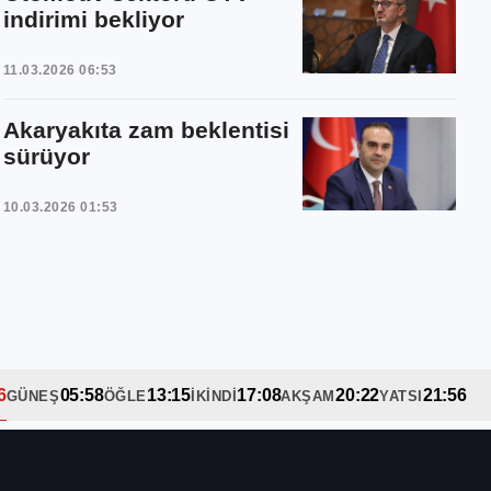
indirimi bekliyor
11.03.2026 06:53
Akaryakıta zam beklentisi
sürüyor
10.03.2026 01:53
6
05:58
13:15
17:08
20:22
21:56
GÜNEŞ
ÖĞLE
İKINDI
AKŞAM
YATSI