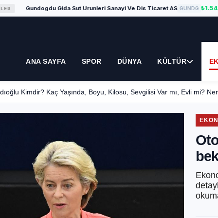
₺1.540,00
Gundogdu Gida Sut Urunleri Sanayi Ve Dis Ticaret AS
GUNDG
ANA SAYFA
SPOR
DÜNYA
KÜLTÜR
E
r? Kaç Yaşında, Boyu, Kilosu, Sevgilisi Var mı, Evli mi? Nereli?
EKON
Oto
bek
Ekono
detayl
okuma