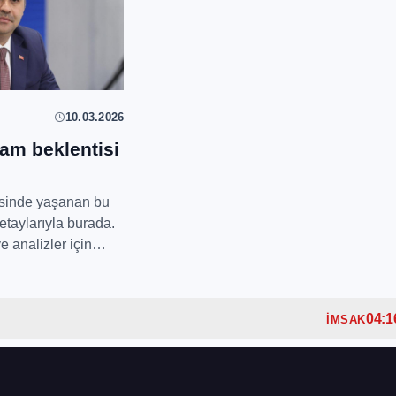
10.03.2026
am beklentisi
sinde yaşanan bu
etaylarıyla burada.
e analizler için
...
04:1
İMSAK