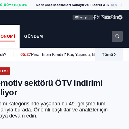
₺355,00
+10,00%
Kent Gida Maddeleri Sanayii ve Ticaret A.S.
KENT
İletişim
KONOMI
GÜNDEM
05:27
Pınar Bibin Kimdir? Kaç Yaşında, Boyu, Kilosu, Sevgilisi Var mı, 
Tümü
OMI
motiv sektörü ÖTV indirimi
liyor
mi kategorisinde yaşanan bu 49. gelişme tüm
arıyla burada. Önemli başlıklar ve analizler için
ya devam edin.