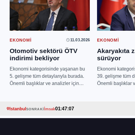
11.03.2026
EKONOMI
EKONOMI
Otomotiv sektörü ÖTV
Akaryakıta z
indirimi bekliyor
sürüyor
Ekonomi kategorisinde yaşanan bu
Ekonomi kategori
5. gelişme tüm detaylarıyla burada.
39. gelişme tüm d
Önemli başlıklar ve analizler için
Önemli başlıklar v
okumaya devam ed...
okumaya devam e
Istanbul
01:47:06
İmsak
SONRAKI