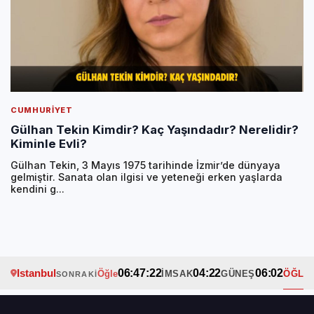
CUMHURIYET
Gülhan Tekin Kimdir? Kaç Yaşındadır? Nerelidir?
Kiminle Evli?
Gülhan Tekin, 3 Mayıs 1975 tarihinde İzmir’de dünyaya
gelmiştir. Sanata olan ilgisi ve yeteneği erken yaşlarda
kendini g...
Istanbul
06:47:21
04:22
06:02
Öğle
İMSAK
GÜNEŞ
ÖĞLE
SONRAKI