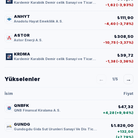
Kardemir Karabiik Demir celik Sanayi ve Ticaret A.S. Class D
-1,62 (-3,93%)
ANHYT
₺111,90
Anadolu Hayat Emeklilik A.S.
-4,40 (-3,78%)
ASTOR
₺308,50
Astor Enerji A.S.
-10,75 (-3,37%)
KRDMA
₺39,72
Kardemir Karabiik Demir celik Sanayi ve Ticaret A.S. Class A
-1,38 (-3,36%)
Yükselenler
←
→
1/5
İsim
Fiyat
QNBFK
₺47,32
QNB Finansal Kiralama A.S.
+4,28 (+9,94%)
GUNDG
₺1.826,00
Gundogdu Gida Sut Urunleri Sanayi Ve Dis Ticaret AS
+132,00
(+7,79%)