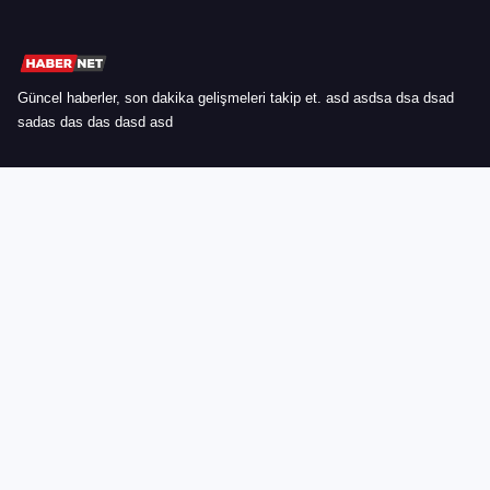
Güncel haberler, son dakika gelişmeleri takip et. asd asdsa dsa dsad
sadas das das dasd asd
HIZLI MENÜ
Ana Sayfa
Spor
Dünya
Kültür
KURUMSAL
Ana Sayfa