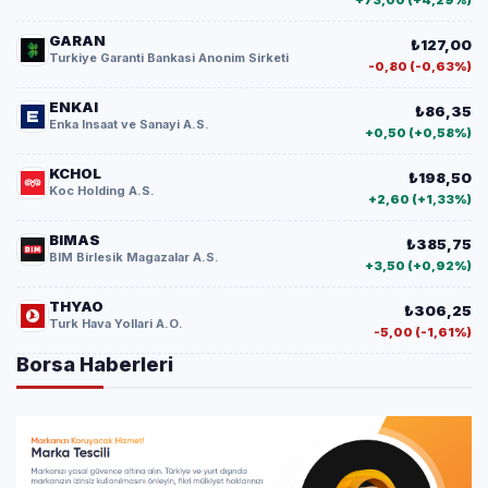
+73,00 (+4,29%)
GARAN
₺127,00
Turkiye Garanti Bankasi Anonim Sirketi
-0,80 (-0,63%)
ENKAI
₺86,35
Enka Insaat ve Sanayi A.S.
+0,50 (+0,58%)
KCHOL
₺198,50
Koc Holding A.S.
+2,60 (+1,33%)
BIMAS
₺385,75
BIM Birlesik Magazalar A.S.
+3,50 (+0,92%)
THYAO
₺306,25
Turk Hava Yollari A.O.
-5,00 (-1,61%)
Borsa Haberleri