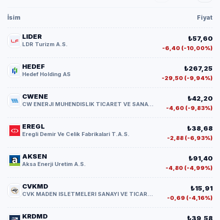
İsim
Fiyat
LIDER
₺57,60
LDR Turizm A.S.
-6,40 (-10,00%)
HEDEF
₺267,25
Hedef Holding AS
-29,50 (-9,94%)
CWENE
₺42,20
CW ENERJI MUHENDISLIK TICARET VE SANAYI A.S.
-4,60 (-9,83%)
EREGL
₺38,68
Eregli Demir Ve Celik Fabrikalari T.A.S.
-2,88 (-6,93%)
AKSEN
₺91,40
Aksa Enerji Uretim A.S.
-4,80 (-4,99%)
CVKMD
₺15,91
CVK MADEN ISLETMELERI SANAYI VE TICARET A.S
-0,69 (-4,16%)
KRDMD
₺39,58