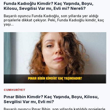
Funda Kadıoğlu Kimdir? Kaç Yaşında, Boyu,
Kilosu, Sevgilisi Var mı, Evli mi? Nereli?
Başarılı oyuncu Funda Kadıoğlu, son yıllarda yer aldığı
projelerle dikkat çekiyor. Peki, Funda Kadıoğlu kimdir, kaç
yaşı...
CUMHURIYET
Pınar Bibin Kimdir? Kaç Yaşında, Boyu, Kilosu,
Sevgilisi Var mı, Evli mi?
Başarılı oyuncu Pınar Bibin, son yıllarda katıldığı projelerle