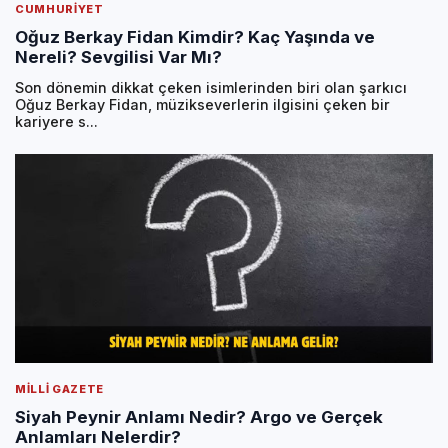
CUMHURIYET
Oğuz Berkay Fidan Kimdir? Kaç Yaşında ve
Nereli? Sevgilisi Var Mı?
Son dönemin dikkat çeken isimlerinden biri olan şarkıcı
Oğuz Berkay Fidan, müzikseverlerin ilgisini çeken bir
kariyere s...
MILLI GAZETE
Siyah Peynir Anlamı Nedir? Argo ve Gerçek
Anlamları Nelerdir?