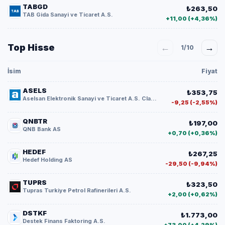
TABGD
₺263,50
TAB Gida Sanayi ve Ticaret A.S.
+11,00 (+4,36%)
Top Hisse
←
→
1/10
İsim
Fiyat
ASELS
₺353,75
Aselsan Elektronik Sanayi ve Ticaret A.S. Class B
-9,25 (-2,55%)
QNBTR
₺197,00
QNB Bank AS
+0,70 (+0,36%)
HEDEF
₺267,25
Hedef Holding AS
-29,50 (-9,94%)
TUPRS
₺323,50
Tupras Turkiye Petrol Rafinerileri A.S.
+2,00 (+0,62%)
DSTKF
₺1.773,00
Destek Finans Faktoring A.S.