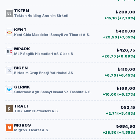
TKFEN
₺209,00
Tekfen Holding Anonim Sirketi
+15,10 (+7,79%)
KENT
₺420,00
Kent Gida Maddeleri Sanayii ve Ticaret A.S.
+29,50 (+7,55%)
MPARK
₺426,75
MLP Saglik Hizmetleri AS Class B
+26,75 (+6,69%)
BIGEN
₺110,60
Birlesim Grup Enerji Yatirimlari AS
+6,70 (+6,45%)
GLRMK
₺169,60
Gulermak Agir Sanayi Insaat Ve Taahhut A.S.
+10,00 (+6,27%)
TRALT
₺52,15
Turk Altin Isletmeleri A.S.
+2,71 (+5,48%)
MGROS
₺654,50
Migros Ticaret A.S.
+28,50 (+4,55%)