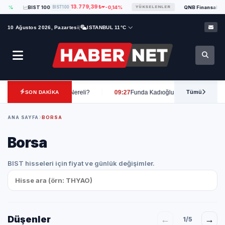
13.779,39 ₺
BIST 100
BIST100
-0,14%
QNB Finansal Kiralama A.S
YÜKSELENLER
10 Ağustos 2026, Pazartesi
|
ISTANBUL 11°C
 Var Mı? Nereli?
09:27
Funda Kadıoğlu Kimdir? Kaç Yaşında, Boyu, Kilosu, S
Tümü
SON DAKİKA
ANA SAYFA
BORSA
Borsa
BIST hisseleri için fiyat ve günlük değişimler.
Düşenler
←
→
1/5