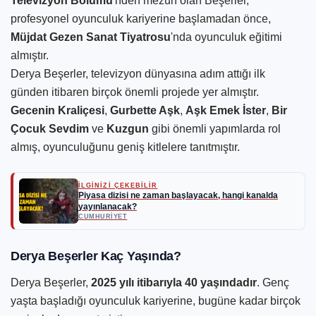
Televizyon Bölümü
'nden mezun olan Beşerler,
profesyonel oyunculuk kariyerine başlamadan önce,
Müjdat Gezen Sanat Tiyatrosu
'nda oyunculuk eğitimi
almıştır.
Derya Beşerler, televizyon dünyasına adım attığı ilk
günden itibaren birçok önemli projede yer almıştır.
Gecenin Kraliçesi
,
Gurbette Aşk
,
Aşk Emek İster
,
Bir
Çocuk Sevdim
ve
Kuzgun
gibi önemli yapımlarda rol
almış, oyunculuğunu geniş kitlelere tanıtmıştır.
İLGİNİZİ ÇEKEBİLİR
Piyasa dizisi ne zaman başlayacak, hangi kanalda
yayınlanacak?
CUMHURIYET
Derya Beşerler Kaç Yaşında?
Derya Beşerler,
2025 yılı itibarıyla 40 yaşındadır
. Genç
yaşta başladığı oyunculuk kariyerine, bugüne kadar birçok