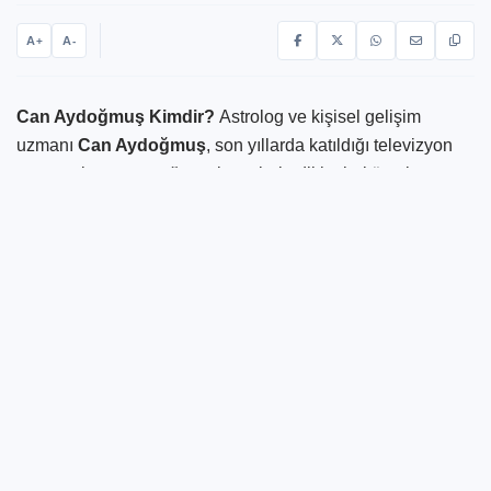
A
A
+
-
Can Aydoğmuş Kimdir?
Astrolog ve kişisel gelişim
uzmanı
Can Aydoğmuş
, son yıllarda katıldığı televizyon
programları ve yaptığı paylaşımlarla dikkatleri üzerine
çekmiştir. Peki, Can Aydoğmuş kimdir, nerelidir ve hayatı
hakkında neler biliniyor? İşte Can Aydoğmuş’un biyografisi
ve daha fazlası...
Can Aydoğmuş Kimdir?
Can Aydoğmuş
, 29 Ekim 1984 tarihinde
İstanbul
'da
dünyaya gelmiştir. Çocukluk yıllarında yaşadığı çeşitli
deneyimler, onu derin bir içsel yolculuğa çıkarmıştır. Bu
süreç, onun kişisel gelişimle ilgilenmeye başlamasına
zemin hazırlamıştır. 11 yaşında kişisel gelişim yöntemlerine