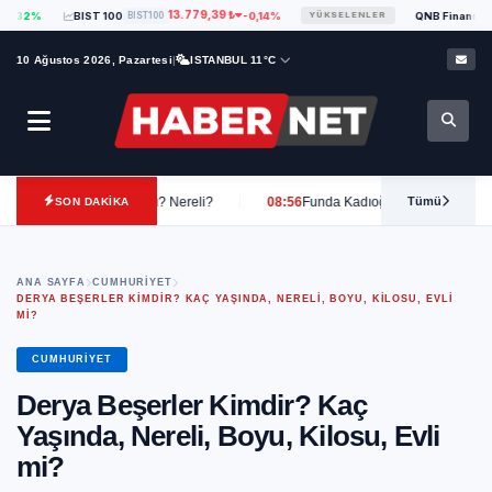
13.779,39 ₺
BIST 100
BIST100
-0,14%
QNB Finansal Kiralama
YÜKSELENLER
10 Ağustos 2026, Pazartesi
|
ISTANBUL 11°C
ilisi Var Mı? Nereli?
08:56
Funda Kadıoğlu Kimdir? Kaç Yaşında, Boyu, Kil
Tümü
SON DAKİKA
ANA SAYFA
CUMHURIYET
DERYA BEŞERLER KIMDIR? KAÇ YAŞINDA, NERELI, BOYU, KILOSU, EVLI
MI?
CUMHURIYET
Derya Beşerler Kimdir? Kaç
Yaşında, Nereli, Boyu, Kilosu, Evli
mi?