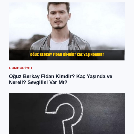
CUMHURIYET
Oğuz Berkay Fidan Kimdir? Kaç Yaşında ve
Nereli? Sevgilisi Var Mı?