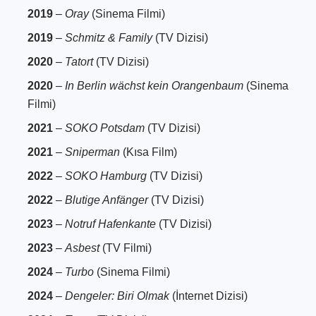
2019
–
Oray
(Sinema Filmi)
2019
–
Schmitz & Family
(TV Dizisi)
2020
–
Tatort
(TV Dizisi)
2020
–
In Berlin wächst kein Orangenbaum
(Sinema
Filmi)
2021
–
SOKO Potsdam
(TV Dizisi)
2021
–
Sniperman
(Kısa Film)
2022
–
SOKO Hamburg
(TV Dizisi)
2022
–
Blutige Anfänger
(TV Dizisi)
2023
–
Notruf Hafenkante
(TV Dizisi)
2023
–
Asbest
(TV Filmi)
2024
–
Turbo
(Sinema Filmi)
2024
–
Dengeler: Biri Olmak
(İnternet Dizisi)