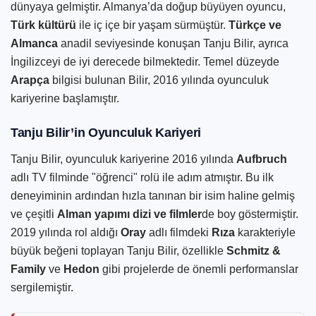
dünyaya gelmiştir. Almanya’da doğup büyüyen oyuncu,
Türk kültürü
ile iç içe bir yaşam sürmüştür.
Türkçe ve
Almanca
anadil seviyesinde konuşan Tanju Bilir, ayrıca
İngilizceyi de iyi derecede bilmektedir. Temel düzeyde
Arapça
bilgisi bulunan Bilir, 2016 yılında oyunculuk
kariyerine başlamıştır.
Tanju Bilir’in Oyunculuk Kariyeri
Tanju Bilir, oyunculuk kariyerine 2016 yılında
Aufbruch
adlı TV filminde "öğrenci" rolü ile adım atmıştır. Bu ilk
deneyiminin ardından hızla tanınan bir isim haline gelmiş
ve çeşitli
Alman yapımı dizi ve filmler
de boy göstermiştir.
2019 yılında rol aldığı
Oray
adlı filmdeki
Rıza
karakteriyle
büyük beğeni toplayan Tanju Bilir, özellikle
Schmitz &
Family
ve
Hedon
gibi projelerde de önemli performanslar
sergilemiştir.