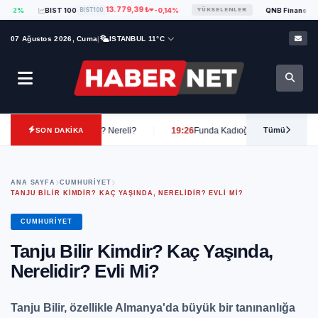
13.779,39 ₺
BIST 100
BIST100
-0,14%
QNB Finansal Kiralama A
YÜKSELENLER
07 Ağustos 2026, Cuma
|
ISTANBUL 11°C
lisi Var Mı? Nereli?
19:26
Funda Kadıoğlu Kimdir? Kaç Yaşında, Boyu, Kilos
Tümü
SON DAKİKA
ANA SAYFA
CUMHURIYET
TANJU BILIR KIMDIR? KAÇ YAŞINDA, NERELIDIR? EVLI MI?
CUMHURIYET
Tanju Bilir Kimdir? Kaç Yaşında,
Nerelidir? Evli Mi?
Tanju Bilir, özellikle Almanya'da büyük bir tanınanlığa