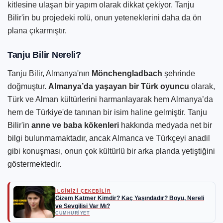
kitlesine ulaşan bir yapım olarak dikkat çekiyor. Tanju
Bilir'in bu projedeki rolü, onun yeteneklerini daha da ön
plana çıkarmıştır.
Tanju Bilir Nereli?
Tanju Bilir, Almanya'nın
Mönchengladbach
şehrinde
doğmuştur.
Almanya’da yaşayan bir Türk oyuncu
olarak,
Türk ve Alman kültürlerini harmanlayarak hem Almanya’da
hem de Türkiye'de tanınan bir isim haline gelmiştir. Tanju
Bilir'in
anne ve baba kökenleri
hakkında medyada net bir
bilgi bulunmamaktadır, ancak Almanca ve Türkçeyi anadil
gibi konuşması, onun çok kültürlü bir arka planda yetiştiğini
göstermektedir.
İLGİNİZİ ÇEKEBİLİR
Gizem Katmer Kimdir? Kaç Yaşındadır? Boyu, Nereli
ve Sevgilisi Var Mı?
CUMHURIYET