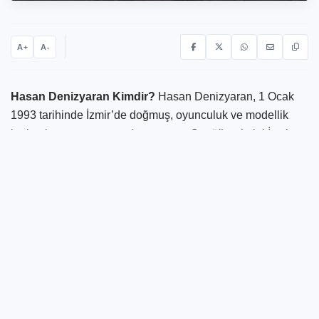
A
A
+
-
Hasan Denizyaran Kimdir?
Hasan Denizyaran, 1 Ocak
1993 tarihinde İzmir’de doğmuş, oyunculuk ve modellik
kariyerine genç yaşta adım atmıştır. Ortaöğrenimini İzmir
Özel Fatih Koleji Lisesi'nde tamamlayan Denizyaran,
üniversite eğitimine İstanbul Aydın Üniversitesi Drama ve
Oyunculuk Bölümü'nde devam etmiştir.
Hasan Denizyaran Kimdir?
Mezuniyetinin ardından modellik kariyerine yönelen Hasan
Denizyaran, Aykar Models & Management Ajansı ile
anlaşarak bu alandaki profesyonel yaşamına adım atmıştır.
Aynı zamanda spora olan ilgisiyle de dikkat çeken