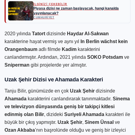
İLGİNİZİ ÇEKEBİLİR
Piyasa dizisi ne zaman başlayacak, hangi kanalda
yayınlanacak?
CUMHURIYET
2020 yılında
Tatort
dizisinde
Haydar Al-Sakwan
karakterine hayat vermiş ve aynı yıl
In Berlin wächst kein
Orangenbaum
adlı filmde
Kadim
karakterini
canlandırmıştır. Ardından, 2021 yılında
SOKO Potsdam
ve
Sniperman
gibi projelerde yer almıştır.
Uzak Şehir Dizisi ve Ahamada Karakteri
Tanju Bilir, günümüzde en çok
Uzak Şehir
dizisinde
Ahamada
karakterini canlandırarak tanınmaktadır.
Sinema
ve televizyon dünyasında geniş bir takipçi kitlesi
edinmiş olan Bilir
, dizideki
Suriyeli Ahamada
karakteri ile
büyük bir çıkış yapmıştır.
Uzak Şehir
,
Sinem Ünsal
ve
Ozan Akbaba
’nın başrolünde olduğu ve geniş bir izleyici