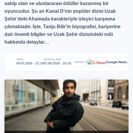
sahip olan ve uluslararası ödüller kazanmış bir
oyuncudur. Şu an Kanal D'nin popüler dizisi Uzak
Şehir’deki Ahamada karakteriyle izleyici karşısına
çıkmaktadır. İşte, Tanju Bilir'in biyografisi, kariyerine
dair önemli bilgiler ve Uzak Şehir dizisindeki rolü
hakkında detaylar…
GİRİŞ
GÜNCELLEME
Google News
ABONE OL
04.07.2026 - 21:14
07.08.2026 - 10:33