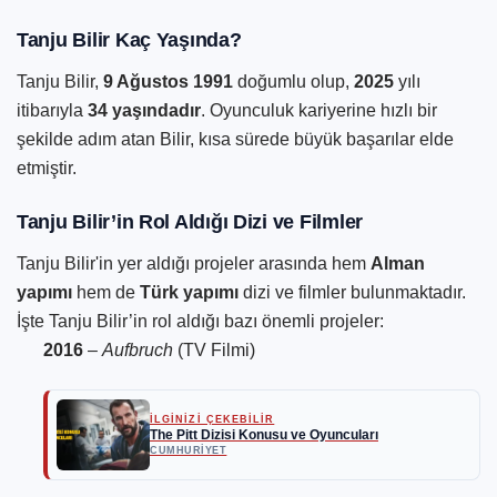
Tanju Bilir Kaç Yaşında?
Tanju Bilir,
9 Ağustos 1991
doğumlu olup,
2025
yılı
itibarıyla
34 yaşındadır
. Oyunculuk kariyerine hızlı bir
şekilde adım atan Bilir, kısa sürede büyük başarılar elde
etmiştir.
Tanju Bilir’in Rol Aldığı Dizi ve Filmler
Tanju Bilir'in yer aldığı projeler arasında hem
Alman
yapımı
hem de
Türk yapımı
dizi ve filmler bulunmaktadır.
İşte Tanju Bilir’in rol aldığı bazı önemli projeler:
2016
–
Aufbruch
(TV Filmi)
İLGİNİZİ ÇEKEBİLİR
The Pitt Dizisi Konusu ve Oyuncuları
CUMHURIYET