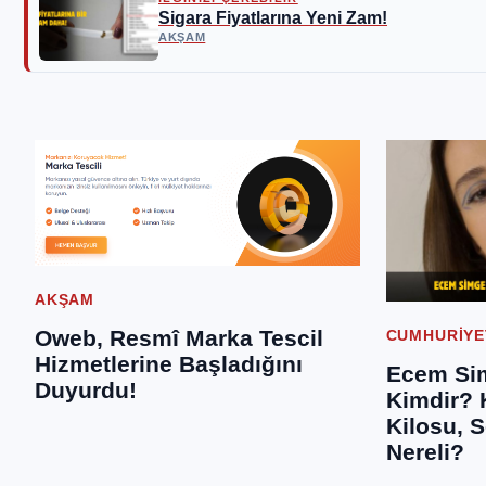
Sigara Fiyatlarına Yeni Zam!
AKŞAM
AKŞAM
Oweb, Resmî Marka Tescil
CUMHURIYE
Hizmetlerine Başladığını
Ecem Si
Duyurdu!
Kimdir? 
Kilosu, S
Nereli?