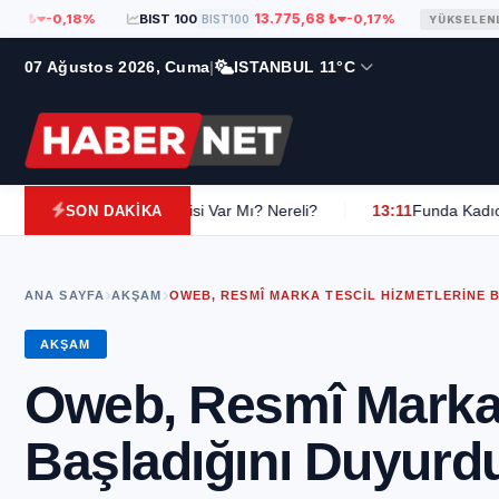
13.775,68 ₺
-0,18%
BIST 100
-0,17%
BIST100
YÜKSELENLER
07 Ağustos 2026, Cuma
|
ISTANBUL 11°C
Kilosu, Sevgilisi Var Mı? Nereli?
13:11
Funda Kadıoğlu Kimdir? K
SON DAKİKA
ANA SAYFA
AKŞAM
OWEB, RESMÎ MARKA TESCIL HIZMETLERINE 
AKŞAM
Oweb, Resmî Marka 
Başladığını Duyurd