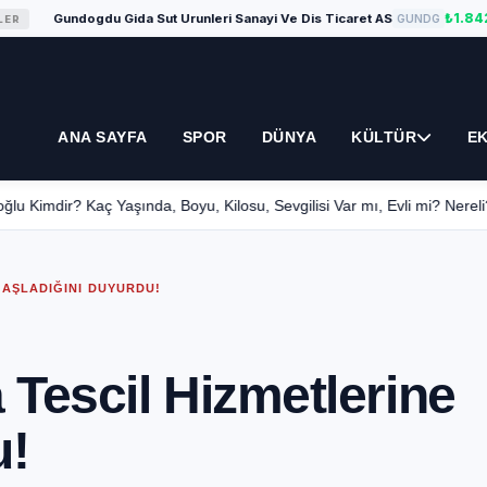
₺1.842,00
Gundogdu Gida Sut Urunleri Sanayi Ve Dis Ticaret AS
+
GUNDG
ANA SAYFA
SPOR
DÜNYA
KÜLTÜR
E
aç Yaşında, Boyu, Kilosu, Sevgilisi Var mı, Evli mi? Nereli?
13
BAŞLADIĞINI DUYURDU!
Tescil Hizmetlerine
u!