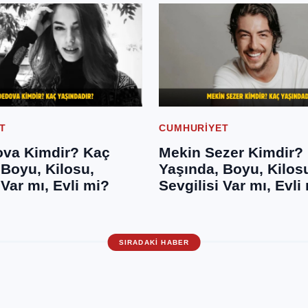
T
CUMHURIYET
va Kimdir? Kaç
Mekin Sezer Kimdir?
 Boyu, Kilosu,
Yaşında, Boyu, Kilos
 Var mı, Evli mi?
Sevgilisi Var mı, Evli