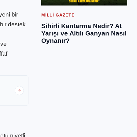
eni bir
MILLI GAZETE
bir destek
Sihirli Kantarma Nedir? At
Yarışı ve Altılı Ganyan Nasıl
Oynanır?
 ve
faf
ötü niyetli