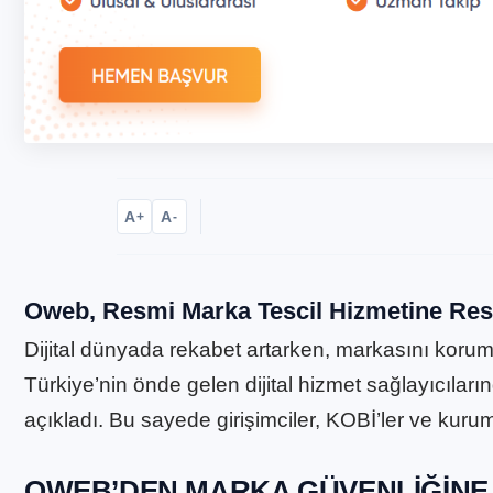
A
A
+
-
Oweb
, Resmi
Marka Tescil
Hizmetine Res
Dijital dünyada rekabet artarken, markasını koruma
Türkiye’nin önde gelen dijital hizmet sağlayıcılar
açıkladı. Bu sayede girişimciler, KOBİ’ler ve kuru
OWEB’DEN MARKA GÜVENLIĞINE