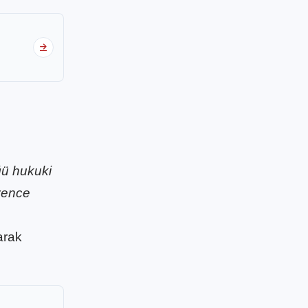
ğü hukuki
vence
arak