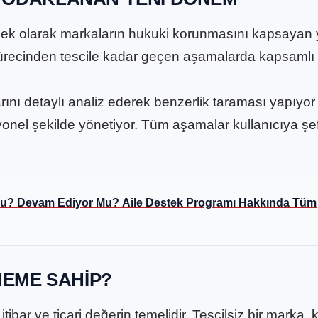
 ek olarak markaların hukuki korunmasını kapsayan y
 sürecinden tescile kadar geçen aşamalarda kapsamlı 
arını detaylı analiz ederek benzerlik taraması yapıyor
el şekilde yönetiyor. Tüm aşamalar kullanıcıya şef
du? Devam Ediyor Mu? Aile Destek Programı Hakkında Tüm
NEME SAHIP?
tibar ve ticari değerin temelidir. Tescilsiz bir marka, k