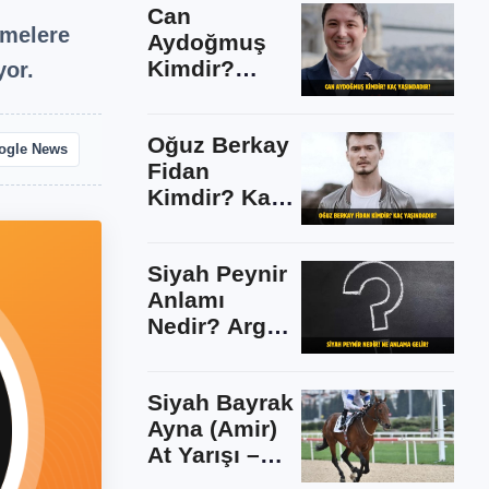
Can
Kilosu, Evli
tmelere
Aydoğmuş
mi?
Kimdir?
yor.
Astrolog Can
Aydoğmuş
Oğuz Berkay
Kaç Yaşında
ogle News
Fidan
ve Nereli?
Kimdir? Kaç
Evli Mi?
Yaşında ve
Nereli?
Siyah Peynir
Sevgilisi Var
Anlamı
Mı?
Nedir? Argo
ve Gerçek
Anlamları
Siyah Bayrak
Nelerdir?
Ayna (Amir)
At Yarışı –
Güvenilir