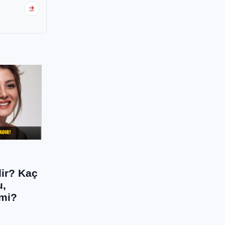
ir? Kaç
u,
 mi?