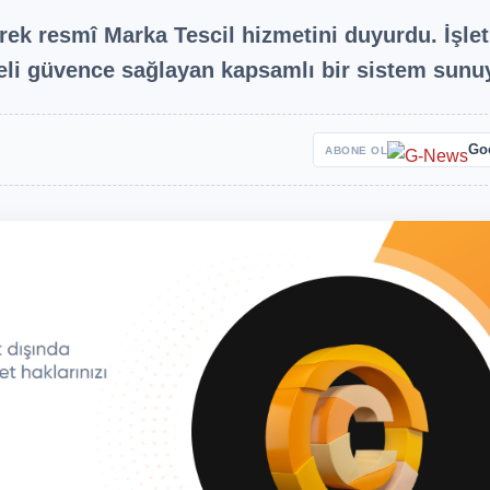
yerek resmî Marka Tescil hizmetini duyurdu. İşle
eli güvence sağlayan kapsamlı bir sistem sunu
Go
ABONE OL