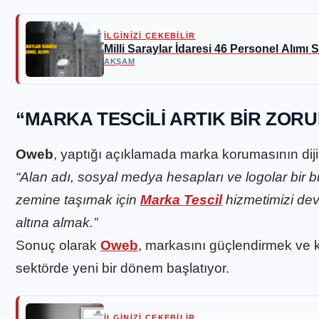
İLGİNİZİ ÇEKEBİLİR
Milli Saraylar İdaresi 46 Personel Alım
AKŞAM
“MARKA TESCILI ARTIK BIR ZOR
Oweb
, yaptığı açıklamada marka korumasının dij
“Alan adı, sosyal medya hesapları ve logolar bir 
zemine taşımak için
Marka Tescil
hizmetimizi dev
altına almak.”
Sonuç olarak
Oweb
, markasını güçlendirmek ve 
sektörde yeni bir dönem başlatıyor.
İLGİNİZİ ÇEKEBİLİR