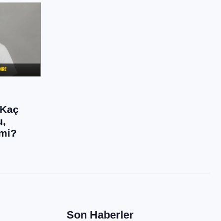
 Kaç
u,
 mi?
Son Haberler