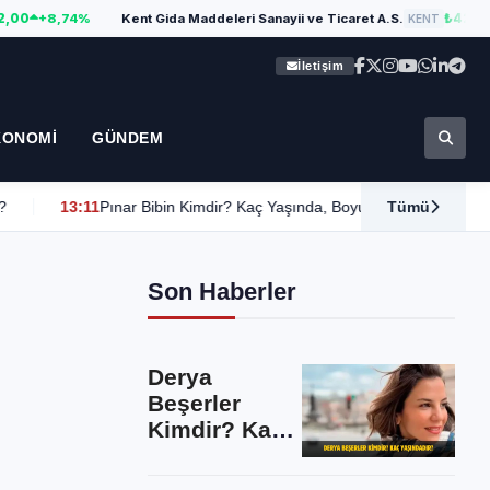
₺420,00
8,74%
Kent Gida Maddeleri Sanayii ve Ticaret A.S.
+7,
KENT
İletişim
KONOMI
GÜNDEM
:11
Pınar Bibin Kimdir? Kaç Yaşında, Boyu, Kilosu, Sevgilisi Var mı, Evli
Tümü
Son Haberler
Derya
Beşerler
Kimdir? Kaç
Yaşında,
Nereli, Boyu,