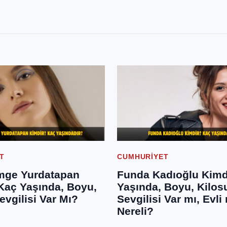
T
CUMHURIYET
mge Yurdatapan
Funda Kadıoğlu Kimd
Kaç Yaşında, Boyu,
Yaşında, Boyu, Kilos
evgilisi Var Mı?
Sevgilisi Var mı, Evli
Nereli?