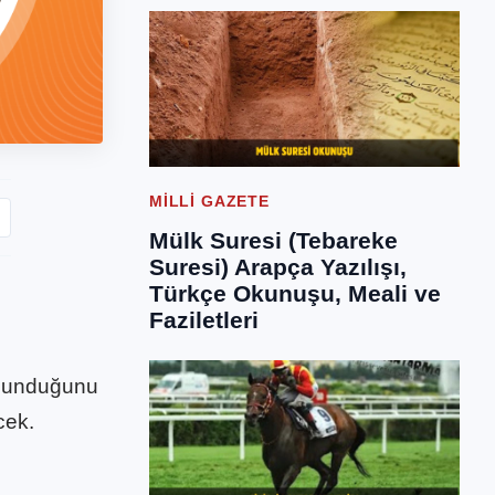
Tahminin
Adresi
MILLI GAZETE
Mülk Suresi (Tebareke
Suresi) Arapça Yazılışı,
Türkçe Okunuşu, Meali ve
Faziletleri
.
sunduğunu
cek.