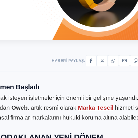
HABERI PAYLAŞ:
men Başladı
k isteyen işletmeler için önemli bir gelişme yaşandı
ından
Oweb
, artık resmî olarak
Marka Tescil
hizmeti 
msal firmalar markalarını hukuki koruma altına alabile
 ODAKLANAN YENI DÖNEM