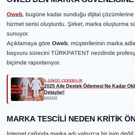
Oweb
, bugüne kadar sunduğu dijital çözümlerine
hizmet serisi oluşturdu. Şirket, marka oluşturma
sunuyor.
Açıklamaya göre
Oweb
, müşterilerinin marka adl
başvuru sürecini TÜRKPATENT nezdinde profesyon
biçimde raporlanıyor.
İLGİNİZİ ÇEKEBİLİR
2025 Aile Destek Ödemesi Ne Kadar Ol
Detaylar!
AKŞAM
MARKA TESCILI NEDEN KRITIK Ö
İnternet çağında marka adı yalnızca bir isim değil; i