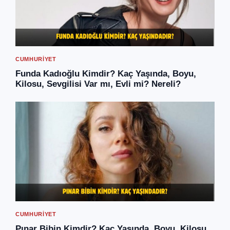
CUMHURIYET
Funda Kadıoğlu Kimdir? Kaç Yaşında, Boyu,
Kilosu, Sevgilisi Var mı, Evli mi? Nereli?
CUMHURIYET
Pınar Bibin Kimdir? Kaç Yaşında, Boyu, Kilosu,