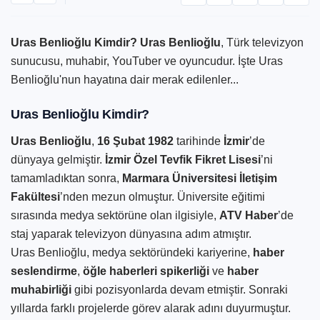
Uras Benlioğlu Kimdir?
Uras Benlioğlu
, Türk televizyon
sunucusu, muhabir, YouTuber ve oyuncudur. İşte Uras
Benlioğlu'nun hayatına dair merak edilenler...
Uras Benlioğlu Kimdir?
Uras Benlioğlu
,
16 Şubat 1982
tarihinde
İzmir
’de
dünyaya gelmiştir.
İzmir Özel Tevfik Fikret Lisesi
’ni
tamamladıktan sonra,
Marmara Üniversitesi İletişim
Fakültesi
’nden mezun olmuştur. Üniversite eğitimi
sırasında medya sektörüne olan ilgisiyle,
ATV Haber
’de
staj yaparak televizyon dünyasına adım atmıştır.
Uras Benlioğlu, medya sektöründeki kariyerine,
haber
seslendirme
,
öğle haberleri spikerliği
ve
haber
muhabirliği
gibi pozisyonlarda devam etmiştir. Sonraki
yıllarda farklı projelerde görev alarak adını duyurmuştur.