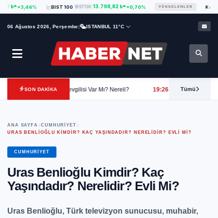
13.798,82 ₺
3,46%
BIST 100
BIST100
+0,70%
Kent Gida Mad
YÜKSELENLER
06 Ağustos 2026, Perşembe
|
ISTANBUL 11°C
 Kilosu, Sevgilisi Var Mı? Nereli?
19:26
Funda Kadıoğlu Kimdir? Kaç Yaşın
Tümü
SON DAKİKA
ANA SAYFA
CUMHURIYET
URAS BENLIOĞLU KIMDIR? KAÇ YAŞINDADIR? NERELIDIR? EVLI MI?
CUMHURIYET
Uras Benlioğlu Kimdir? Kaç
Yaşındadır? Nerelidir? Evli Mi?
Uras Benlioğlu, Türk televizyon sunucusu, muhabir,