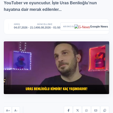
YouTuber ve oyuncudur. İşte Uras Benlioğlu'nun
hayatına dair merak edilenler...
GİRİŞ
GÜNCELLEME
Google News
ABONE OL
04.07.2026 - 21:14
06.08.2026 - 01:50
A
A
+
-