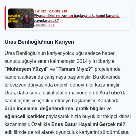
İLGİNİZİ ÇEKEBİLİR
Piyasa dizisi ne zaman başlayacak, hangi kanalda
yayınlanacak?
CUMHURIYET
Uras Benlioğlu’nun Kariyeri
Uras Benlioğlu'nun kariyer yolculuğu sadece haber
sunuculuğuyla sınırlı kalmamıştır. 2014 yılı itibariyle
"Muhteşem Yüzyıl"
ve
"Tamam Mıyız?"
projelerinde
kamera arkasında çalışmaya başlamıştır. Bu dönemde
televizyon dünyasında önemli deneyimler kazanmıştır.
Uras, daha sonra dijital platforma yönelerek
YouTube
’da
kanal açmış ve içerik üretmeye başlamıştır. Kanalında
ürün inceleme
,
değerlendirme
,
pratik bilgiler
ve
eğlenceli içerikler
paylaşarak hızla büyük bir takipçi kitlesi
kazanmıştır. Özellikle
Enes Batur Hayal mi Gerçek mi?
adlı filmde de rol alarak oyunculuk kariyerini sürdürmüştür.